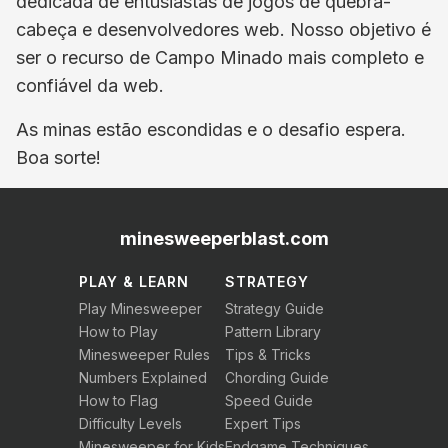
dedicada de entusiastas de jogos de quebra-
cabeça e desenvolvedores web. Nosso objetivo é
ser o recurso de Campo Minado mais completo e
confiável da web.
As minas estão escondidas e o desafio espera.
Boa sorte!
minesweeperblast.com
PLAY & LEARN
STRATEGY
Play Minesweeper
Strategy Guide
How to Play
Pattern Library
Minesweeper Rules
Tips & Tricks
Numbers Explained
Chording Guide
How to Flag
Speed Guide
Difficulty Levels
Expert Tips
Minesweeper for Kids
Endgame Techniques