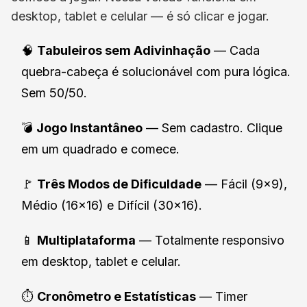
desktop, tablet e celular — é só clicar e jogar.
🧠
Tabuleiros sem Adivinhação
— Cada
quebra-cabeça é solucionável com pura lógica.
Sem 50/50.
💣
Jogo Instantâneo
— Sem cadastro. Clique
em um quadrado e comece.
🚩
Três Modos de Dificuldade
— Fácil (9×9),
Médio (16×16) e Difícil (30×16).
📱
Multiplataforma
— Totalmente responsivo
em desktop, tablet e celular.
⏱️
Cronômetro e Estatísticas
— Timer